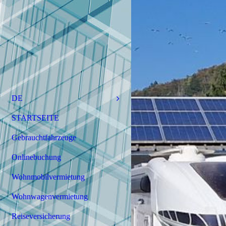
DE
STARTSEITE
Gebrauchtfahrzeuge
Onlinebuchung
Wohnmobilvermietung
Wohnwagenvermietung
Reiseversicherung