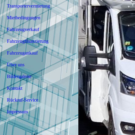
Transportervermietung
Mietbedingungen
Fahrzeugverkauf
Fahrzeugfinanzierung
Fahrzeugankauf
Über uns
Bildergalerie
Kontakt
Rückruf-Service
Impressum