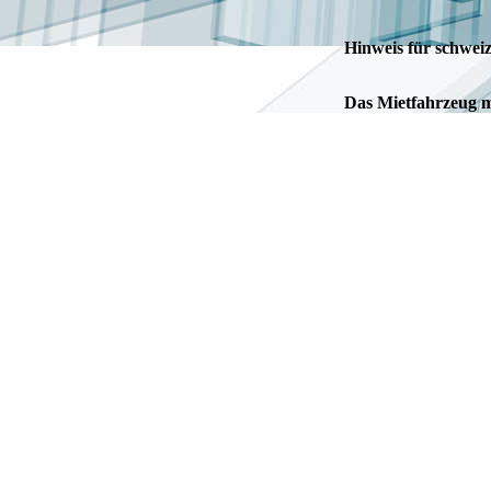
Hinweis für schweiz
Das Mietfahrzeug mü
den Veranlagungszei
Dienststellenverzei
Die Zollstelle stel
Mietfahrzeuges in d
und ist ab diesem 
werden Ihnen diese
Unabhängig von den
wird nicht mitgerec
Innerhalb der gena
Vermietungsunterne