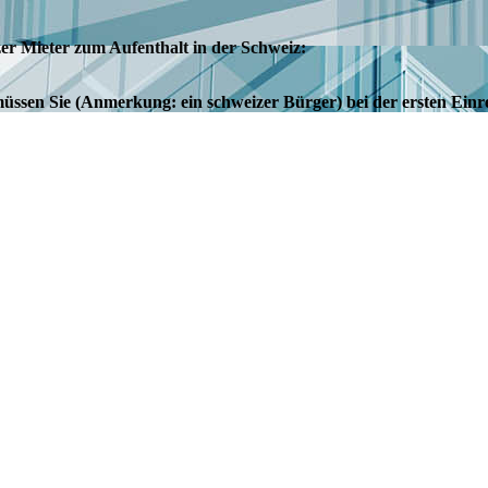
er Mieter zum Aufenthalt in der Schweiz:
ssen Sie (Anmerkung: ein schweizer Bürger) bei der ersten Einrei
ten Reiseverkehr) anmelden. Die Kontaktangaben der Zollstellen f
chnis:
http://www.ezv.admin.ch/ezv/de/home/die-ezv/organisation/gr
lt Ihnen (Anmerkung: einem schweizer Bürger) für die Benutzung d
er Schweiz einen sogenannten Vormerkschein (Form. 15.25) aus. Di
Zeitpunkt 8 Tage gültig. Verwenden Sie (Anmerkung: ein schweize
 abgezogen.
 8 Tagen, können Sie das Fahrzeug in jedem Fall bis zu 3 Tagen 
hnet.
nnten Frist müssen Sie das Fahrzeug wieder ausführen oder an das
hmen zurückgeben. Das Formular 15.25 müssen Sie bei der Ausfuhr