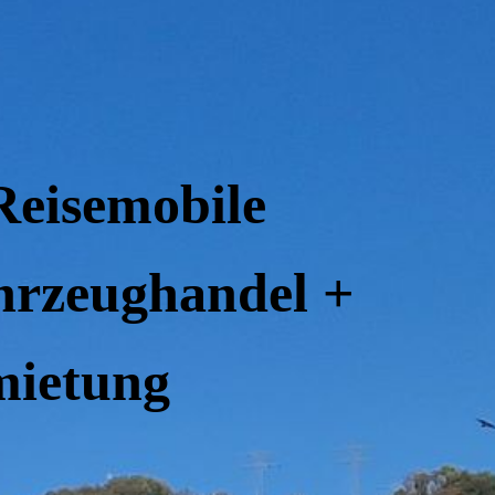
Reisemobile
rzeughandel +
ietung