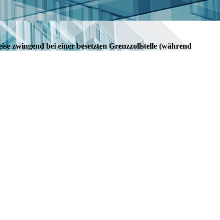
se zwingend bei einer besetzten Grenzzollstelle (während
inden Sie im Dienststellenverzeichnis.
enzuebergaenge--zollstellen--oeffnungszeiten.html
es (Anmerkung: nicht in der Schweiz zugelassenen)
eser bezieht sich auf das Inkrafttreten des Mietvertrages
r Bürger) das Fahrzeug zuerst mehrere Tage im Ausland,
ab dem Grenzübertritt verwenden. Der Tag der Einreise
 entsprechende in der Schweiz ansässige
 bei einer besetzten Grenzzollstelle abgeben.