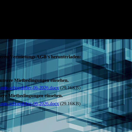
seren Vermietungs AGB´s herunterladen:
 unsere Mietbedingungen einsehen.
auto-schoenleber-06-2026.docx
(29.16KB)
sere Mietbedingungen einsehen.
auto-schoenleber-06-2026.docx
(29.16KB)